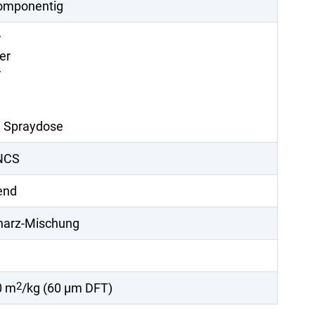
komponentig
r
ter
r
 Spraydose
NCS
end
harz-Mischung
2
0 m
/kg (60 µm DFT)