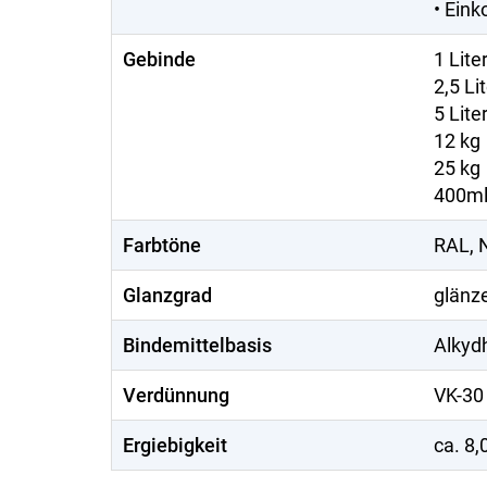
• Ein
Gebinde
1 Lite
2,5 Li
5 Lite
12 kg
25 kg
400ml
Farbtöne
RAL, 
Glanzgrad
glänz
Bindemittelbasis
Alkyd
Verdünnung
VK-30
Ergiebigkeit
ca. 8,