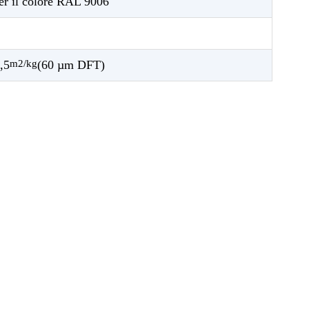
per il colore RAL 9006
,5
m2/kg
(60 µm DFT)