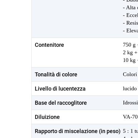
- Alta 
- Ecce
- Resi
- Elev
Contenitore
750 g 
2 kg +
10 kg 
Tonalità di colore
Colori
Livello di lucentezza
lucido
Base del raccoglitore
Idross
Diluizione
VA-70
Rapporto di miscelazione (in peso)
5 : 1 